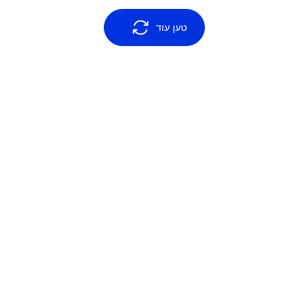
טען עוד
‹
Previous blog page
Next blog page
›