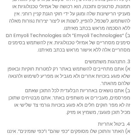
תמונות, סרטונים ותוכנה, הוא רכושה של אמיולי טכנולוגיות או
מעניקי הרישיונות שלה ומוגן על ידי חוקי הגנת קניין רוחני. אין
להשתמש, לשכפל, להפיץ, לשנות או ליצור יצירות נגזרות מאלה
ללא הסכמה מראש בכתב מאיתנו.
ב) “Emyoli Technologies” ולוגו Emyoli Technologies הם
סימנים מסחריים של אמיולי טכנולוגיות. אין להשתמש בסימנים
מסחריים אלה ללא אישור מראש בכתב מאיתנו.
3. התנהגות משתמשים
א) אתם מתחייבים להשתמש באתר רק למטרות חוקיות ובאופן
שלא פוגע בזכויות אחרים ולא מגביל או מפריע לשימוש ולהנאה
שלהם מהאתר.
ב) אתם נושאים באחריות הבלעדית לכל התוכן שאתם
מפרסמים, מעבירים או משתפים באתר. אתם מבטיחים שתוכן
זה לא מפר חוקים חלים ולא פוגע בזכויות גורמי צד שלישי או
מכיל תוכן פוגעני, משמיץ או מזיק.
4. ביטול אחריות
א) האתר והתוכן שלו מסופקים “כפי שהם” ו”כפי שזמינים”. איננו