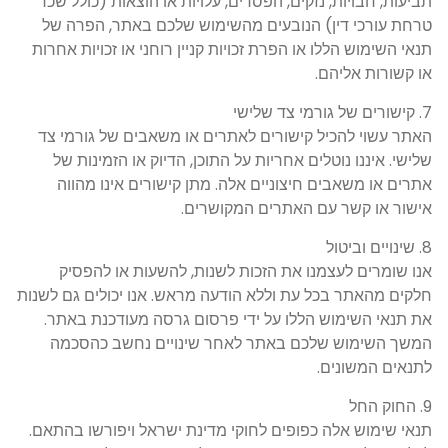
תביעות, חבויות, נזקים, הפסדים, עלויות או הוצאות (כולל שכר
טרחת עורכי דין) הנובעים מהשימוש שלכם באתר, הפרה של
תנאי השימוש הללו או הפרת זכויות קניין רוחני או זכויות אחרות
או קשורות אליהם.
7. קישורים של גורמי צד שלישי
האתר עשוי להכיל קישורים לאתרים או משאבים של גורמי צד
שלישי. איננו נוטלים אחריות על התוכן, הדיוק או הזמינות של
אתרים או משאבים חיצוניים אלה. מתן קישורים אינו מהווה
אישור או קשר עם האתרים המקושרים.
8. שינויים וביטול
אנו שומרים לעצמנו את הזכות לשנות, להשעות או להפסיק
חלקים מהאתר בכל עת וללא הודעה מראש. אנו יכולים גם לשנות
את תנאי השימוש הללו על ידי פרסום גרסה מעודכנת באתר.
המשך השימוש שלכם באתר לאחר שינויים נחשב כהסכמה
לתנאים המשונים.
9. החוק החל
תנאי שימוש אלה כפופים לחוקי מדינת ישראל ויפורשו בהתאם.