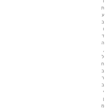
ו
ת
ע
ב
ו
ד
ה
,
ל
ח
ב
ר
ב
י
ן
מ