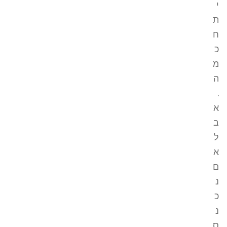
י
ת
ח
כ
מ
ה
.
א
ב
ל
א
ם
נ
כ
נ
ס