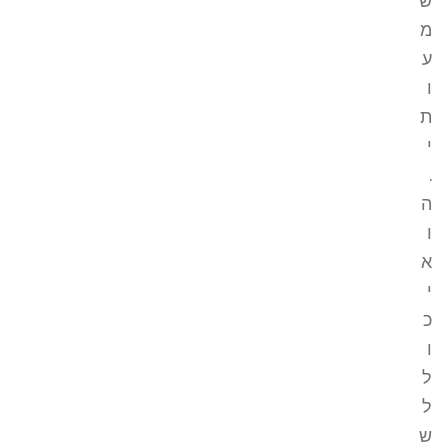
ש
מ
ע
ו
ת
י
.
ה
ו
א
י
כ
ו
ל
ל
ש