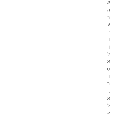
ש
ה
ר
ע
י
ו
ן
ל
א
ט
ו
ב
,
א
ל
א