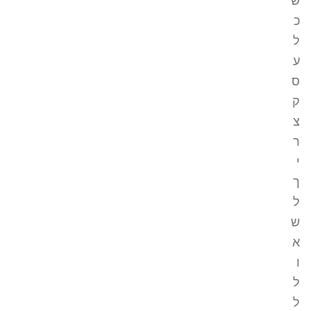
ש
כ
ל
ע
ס
ק
צ
ר
י
ך
ל
ש
א
ו
ל
ל