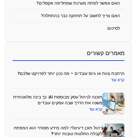
האם אפשר לפתח מערכת שמחליפה אקסלים?
ע
ר
האם צריך לחשוב על תחזוקה כבר בהתחלה?
כ
לסיכום
ת
ת
מאמרים קשורים
ו
כ
נ
הרחבת צוות או גיוס עובדים – מה נכון יותר לפרויקט שלכם?
קרא עוד
ה
כ
תוכנה לניהול עסק מבוססת AI: כך בינה מלאכותית
ד
משנה את הדרך שבה עסקים עובדים
קרא עוד
י
ל
ניהול תוכן דיגיטלי: למה מידע מסודר הוא המפתח
א
לקבלת החלטות טובות יותר?