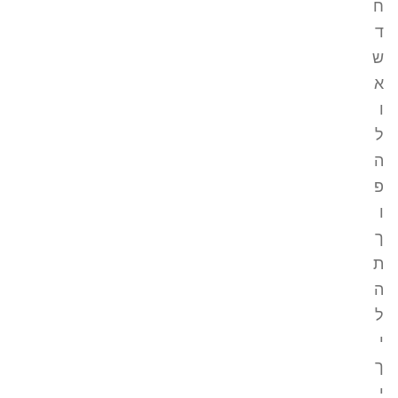
ח
ד
ש
א
ו
ל
ה
פ
ו
ך
ת
ה
ל
י
ך
י