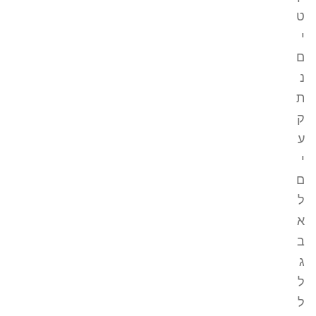
ט
י
ם
נ
ת
ק
ע
י
ם
ל
א
ב
ג
ל
ל