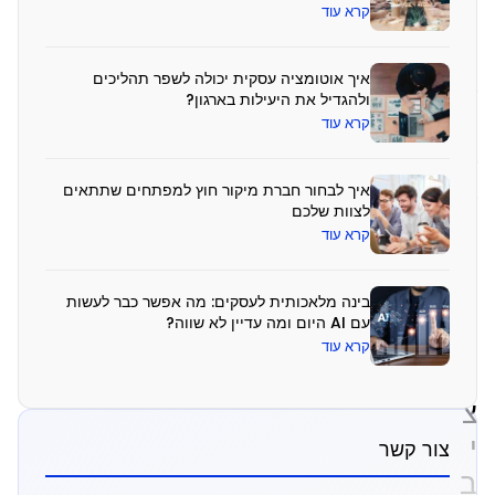
קרא עוד
ל
ב
איך אוטומציה עסקית יכולה לשפר תהליכים
ז
ולהגדיל את היעילות בארגון?
ב
קרא עוד
ז
איך לבחור חברת מיקור חוץ למפתחים שתתאים
ז
לצוות שלכם
מ
קרא עוד
ן
ו
בינה מלאכותית לעסקים: מה אפשר כבר לעשות
עם AI היום ומה עדיין לא שווה?
ת
קרא עוד
ק
צ
י
צור קשר
ב