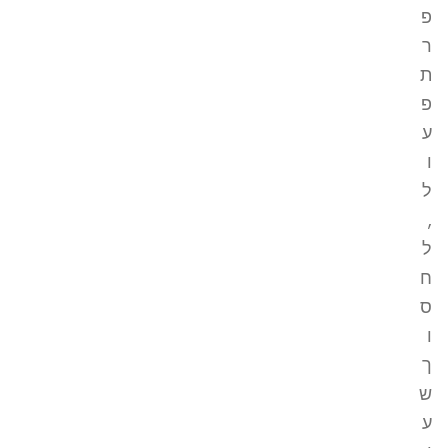
פ
ר
ת
פ
ע
ו
ל
,
ל
ח
ס
ו
ך
ש
ע