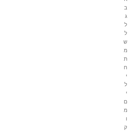
ב
ג
ל
ל
ש
מ
ת
ח
י
ל
י
ם
מ
ו
ק