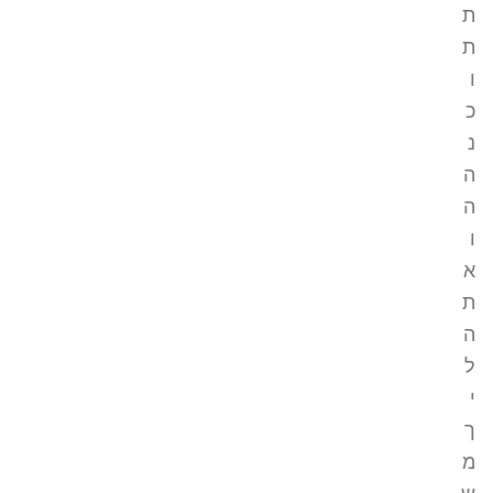
ת
ת
ו
כ
נ
ה
ה
ו
א
ת
ה
ל
י
ך
מ