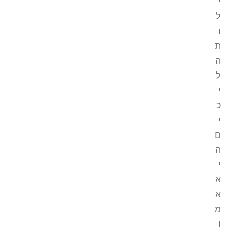
י
ל
ו
ת
ה
ל
י
כ
י
ם
ה
י
א
א
מ
ו