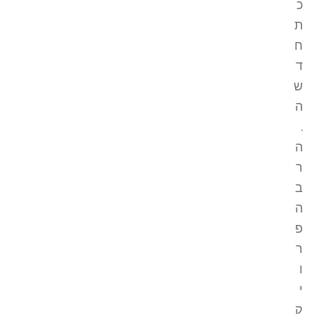
כ
ת
ח
ד
ש
ה
.
ה
ר
ב
ה
פ
ר
ו
י
ק