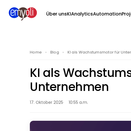
Über uns
KI
Analytics
Automation
Pro
Home
»
Blog
»
KI als Wachstumsmotor für Unt
KI als Wachstums
Unternehmen
17. Oktober 2025
10:55 a.m.