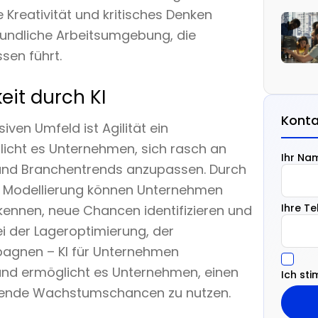
 Kreativität und kritisches Denken
reundliche Arbeitsumgebung, die
sen führt.
eit durch KI
Konta
ven Umfeld ist Agilität ein
glicht es Unternehmen, sich rasch an
Ihr Na
und Branchentrends anzupassen. Durch
e Modellierung können Unternehmen
Ihre T
ennen, neue Chancen identifizieren und
ei der Lageroptimierung, der
pagnen – KI für Unternehmen
nd ermöglicht es Unternehmen, einen
Ich st
idende Wachstumschancen zu nutzen.