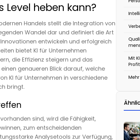
Perso
s Level heben kann?
Intel
ernen Handels stellt die Integration von
Verbe
dlegenden Wandel dar und definiert die Art
Qual
Innovationen entwickeln und erfolgreich
mens
hkeiten bietet KI für Unternehmen
Mit K
rn, die Effizienz steigern und das
Profit
 einen genaueren Blick darauf, welche
von KI für Unternehmen in verschiedene
Mehr
h bringt.
Ähnlic
effen
 vorhanden sind, wird die Fähigkeit,
gewinnen, zum entscheidenden
istungsstarke Analysetools zur Verfügung,