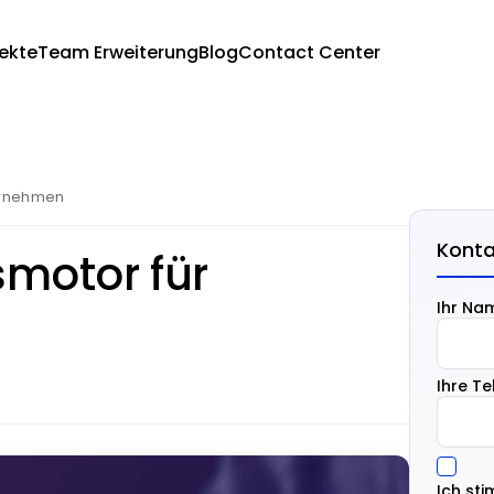
jekte
Team Erweiterung
Blog
Contact Center
ernehmen
Konta
motor für
Ihr Na
Ihre T
Ich st