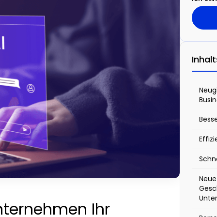
Inhal
Neugi
Busin
Bess
Effiz
Schne
Neue
Gesch
Unte
Unternehmen Ihr