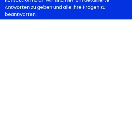
Kontaktformular. Wir sind hier, um detaillierte
Antworten zu geben und alle Ihre Fragen zu
beantworten.
Kontakt
Automation
Analytics
Über uns
Projekte
Team Erweiterung