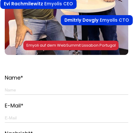
Evi Rachmilewitz
Emyolis CEO
Dmitriy Dovgiy
Emyolis CTO
Emyoli auf dem WebSummit Lissabon Portugal
Name*
E-Mail*