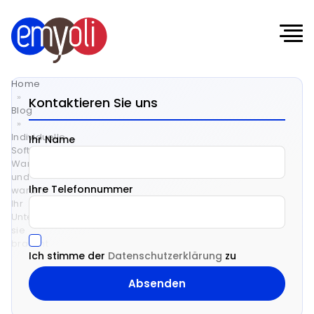
Home
»
Kontaktieren Sie uns
Blog
»
Individuelle
Ihr Name
Softwareentwicklung:
Wann
und
Ihre Telefonnummer
warum
Ihr
Unternehmen
sie
braucht
Ich stimme der
Datenschutzerklärung
zu
Individuelle
Softwareentwicklung: