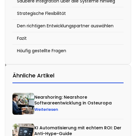
Saubere Integration über alle Systeme hinweg
U
n
Strategische Flexibilität
t
Den richtigen Entwicklungspartner auswählen
e
Fazit
r
n
Häufig gestellte Fragen
e
h
m
Ähnliche Artikel
e
n
Nearshoring: Nearshore
s
Softwareentwicklung in Osteuropa
i
Weiterlesen
n
d
KI Automatisierung mit echtem ROI: Der
Anti-Hype-Guide