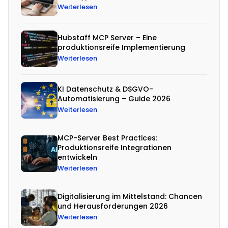
t
Weiterlesen
ä
g
Hubstaff MCP Server – Eine
l
produktionsreife Implementierung
i
Weiterlesen
c
h
KI Datenschutz & DSGVO-
Automatisierung – Guide 2026
a
Weiterlesen
u
f
MCP-Server Best Practices:
S
Produktionsreife Integrationen
entwickeln
o
Weiterlesen
f
t
Digitalisierung im Mittelstand: Chancen
w
und Herausforderungen 2026
Weiterlesen
a