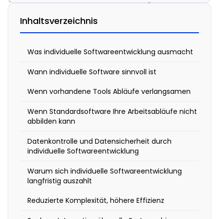
Wann
Inhaltsverzeichnis
und
warum
Was individuelle Softwareentwicklung ausmacht
Ihr
Wann individuelle Software sinnvoll ist
Unternehmen
sie
Wenn vorhandene Tools Abläufe verlangsamen
braucht
Wenn Standardsoftware Ihre Arbeitsabläufe nicht
abbilden kann
7.
Datenkontrolle und Datensicherheit durch
Januar
individuelle Softwareentwicklung
2026
12:16
p.m.
Warum sich individuelle Softwareentwicklung
langfristig auszahlt
Reduzierte Komplexität, höhere Effizienz