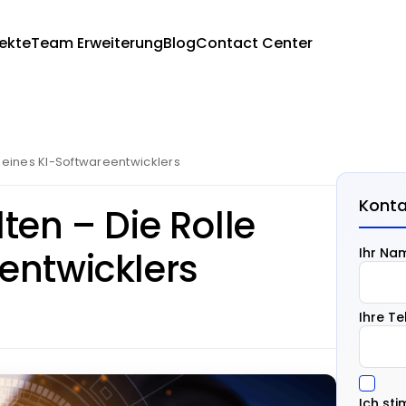
jekte
Team Erweiterung
Blog
Contact Center
e eines KI-Softwareentwicklers
Konta
ten – Die Rolle
entwicklers
Ihr Na
Ihre T
Ich st