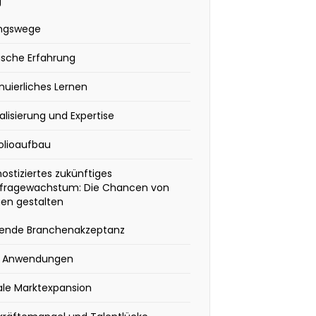
g
ungswege
ische Erfahrung
nuierliches Lernen
alisierung und Expertise
olioaufbau
ostiziertes zukünftiges
fragewachstum: Die Chancen von
en gestalten
gende Branchenakzeptanz
 Anwendungen
ale Marktexpansion