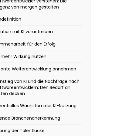
ftwareentwickler verstehen: Die
ligenz von morgen gestalten
ndefinition
ation mit KI vorantreiben
mmenarbeit für den Erfolg
r mehr Wirkung nutzen
tante Weiterentwicklung annehmen
nstieg von KI und die Nachfrage nach
ftwareentwicklern: Den Bedarf an
nten decken
nentielles Wachstum der KI-Nutzung
gende Branchenanerkennung
bung der Talentlücke