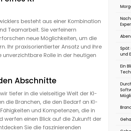
Morg
Nach
wicklers besteht aus einer Kombination
Expe
nd Teamarbeit. Sie verfeinern
Aben
rforschen neue Möglichkeiten, um die
. Ihr praxisorientierter Ansatz und ihre
Spät 
und 
e unverzichtbare Rolle in der heutigen
Ein B
Tech
den Abschnitte
Durch
Softw
 tiefer in die vielseitige Welt der KI-
Mögl
n die Branchen, die den Bedarf an KI-
Bran
 Fähigkeiten und Kompetenzen, die in
d werfen einen Blick auf die Zukunft der
Geha
entdecken Sie die faszinierenden