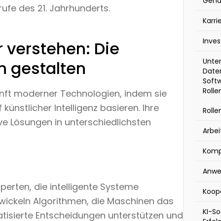
Geha
ufe des 21. Jahrhunderts.
Karr
Inves
 verstehen: Die
Unte
n gestalten
Date
Softw
Rolle
unft moderner Technologien, indem sie
 künstlicher Intelligenz basieren. Ihre
Rolle
ive Lösungen in unterschiedlichsten
Arbe
Komp
Anwe
perten, die intelligente Systeme
Koop
wickeln Algorithmen, die Maschinen das
KI-S
tisierte Entscheidungen unterstützen und