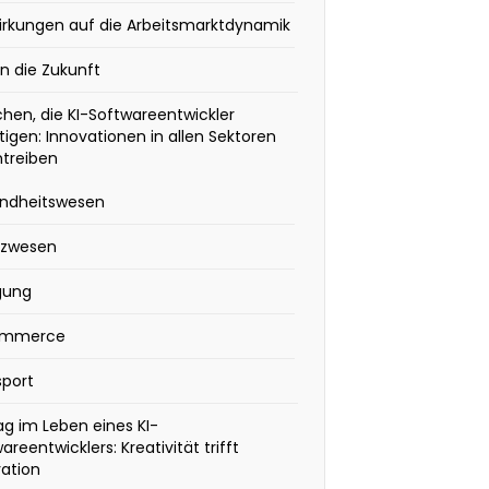
irkungen auf die Arbeitsmarktdynamik
 in die Zukunft
hen, die KI-Softwareentwickler
igen: Innovationen in allen Sektoren
ntreiben
ndheitswesen
nzwesen
gung
ommerce
sport
ag im Leben eines KI-
areentwicklers: Kreativität trifft
ation