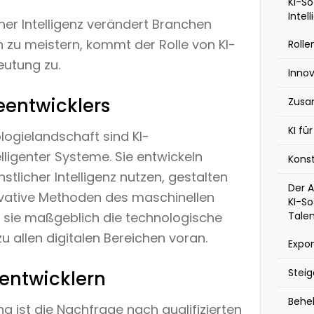
KI-So
Intel
her Intelligenz verändert Branchen
 zu meistern, kommt der Rolle von KI-
Rolle
eutung zu.
Innov
eentwicklers
Zusa
KI fü
logielandschaft sind KI-
lligenter Systeme. Sie entwickeln
Kons
stlicher Intelligenz nutzen, gestalten
Der A
vative Methoden des maschinellen
KI-So
Tale
 sie maßgeblich die technologische
zu allen digitalen Bereichen voran.
Expo
Stei
entwicklern
Behe
g ist die Nachfrage nach qualifizierten