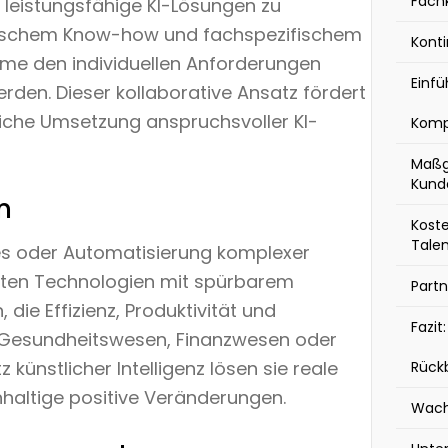
Fach
eistungsfähige KI-Lösungen zu
hnischem Know-how und fachspezifischem
Konti
teme den individuellen Anforderungen
Einfü
erden. Dieser kollaborative Ansatz fördert
eiche Umsetzung anspruchsvoller KI-
Komp
Maßg
Kund
n
Koste
Tale
es oder Automatisierung komplexer
alten Technologien mit spürbarem
Partn
die Effizienz, Produktivität und
Fazit
e Gesundheitswesen, Finanzwesen oder
 künstlicher Intelligenz lösen sie reale
Rück
altige positive Veränderungen.
Wach