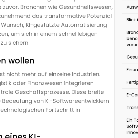
ie zuvor. Branchen wie Gesundheitswesen,
Ausw
 zunehmend das transformative Potenzial
Blick
m Wunsch, KI-gestützte Automatisierung
Branc
en, um sich in einem schnelllebigen
benöt
zu sichern.
vora
Gesu
en wollen
Fina
st nicht mehr auf einzelne Industrien.
Ferti
gistik oder Finanzwesen integrieren
ntrale Geschäftsprozesse. Diese breite
E-C
e Bedeutung von KI-Softwareentwicklern
Tran
technologischen Fortschritt in
Ein T
Softw
Innov
 eines KI-