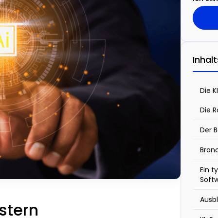
Inhal
Die K
Die R
Der B
Branc
Ein t
Soft
Ausb
stern