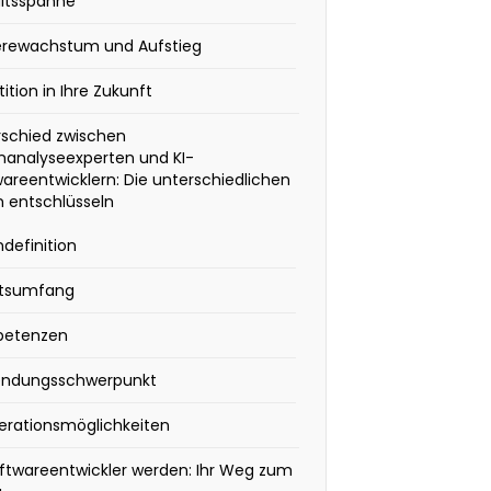
ltsspanne
ierewachstum und Aufstieg
tition in Ihre Zukunft
rschied zwischen
nanalyseexperten und KI-
areentwicklern: Die unterschiedlichen
n entschlüsseln
ndefinition
itsumfang
etenzen
ndungsschwerpunkt
erationsmöglichkeiten
oftwareentwickler werden: Ihr Weg zum