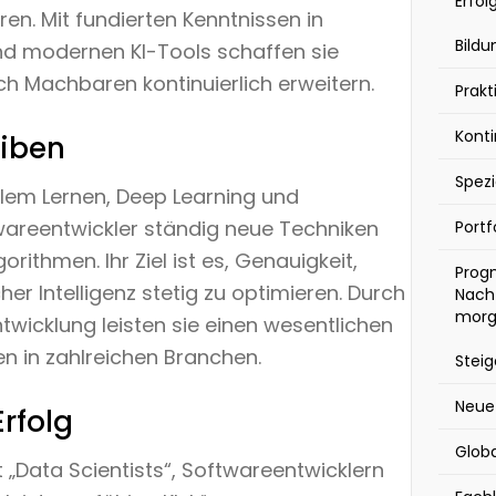
Erfol
n. Mit fundierten Kenntnissen in
Bild
 modernen KI-Tools schaffen sie
ch Machbaren kontinuierlich erweitern.
Prakt
Konti
eiben
Spezi
llem Lernen, Deep Learning und
wareentwickler ständig neue Techniken
Portf
ithmen. Ihr Ziel ist es, Genauigkeit,
Progn
cher Intelligenz stetig zu optimieren. Durch
Nach
morg
ntwicklung leisten sie einen wesentlichen
en in zahlreichen Branchen.
Stei
Neue
rfolg
Glob
 „Data Scientists“, Softwareentwicklern