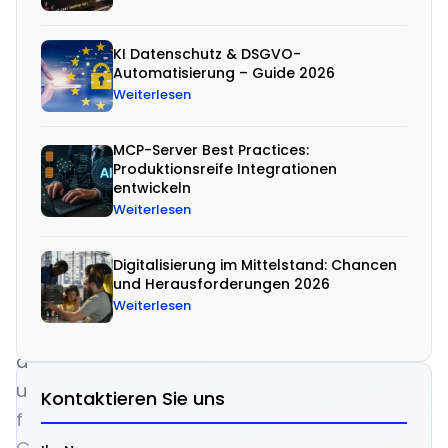
d
s
KI Datenschutz & DSGVO-
e
Automatisierung – Guide 2026
Weiterlesen
t
z
MCP-Server Best Practices:
e
Produktionsreife Integrationen
n
entwickeln
Weiterlesen
d
a
Digitalisierung im Mittelstand: Chancen
b
und Herausforderungen 2026
e
Weiterlesen
i
a
u
Kontaktieren Sie uns
f