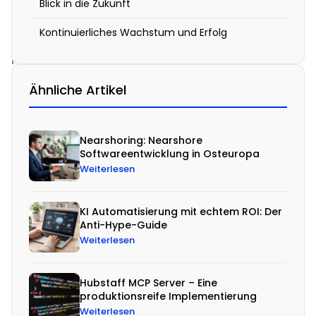
Blick in die Zukunft
e
Kontinuierliches Wachstum und Erfolg
d
i
g
Ähnliche Artikel
i
t
a
Nearshoring: Nearshore
Softwareentwicklung in Osteuropa
l
Weiterlesen
e
W
KI Automatisierung mit echtem ROI: Der
e
Anti-Hype-Guide
Weiterlesen
l
t
Hubstaff MCP Server – Eine
u
produktionsreife Implementierung
n
Weiterlesen