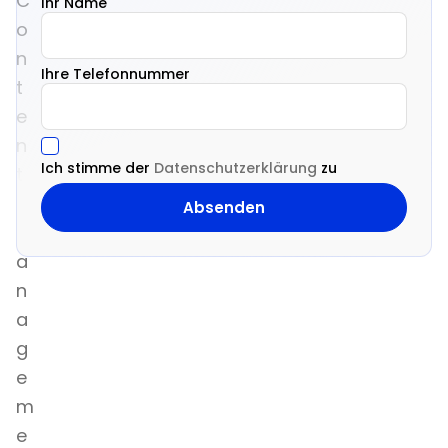
C
Ihr Name
o
n
Ihre Telefonnummer
t
e
n
Ich stimme der
Datenschutzerklärung
zu
t
-
M
a
n
a
g
e
m
e