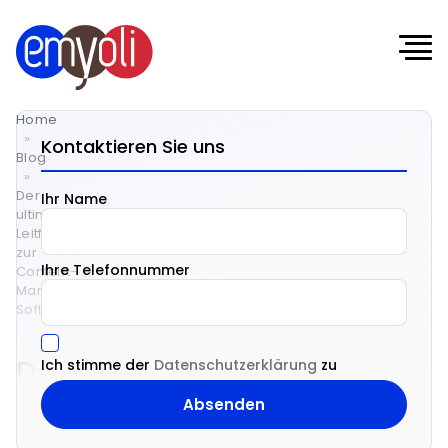
Home
»
Kontaktieren Sie uns
Blog
»
Der
Ihr Name
ultimative
Leitfaden
zur
Ihre Telefonnummer
Content-
Management-
Software
Der
Ich stimme der
Datenschutzerklärung
zu
ultimative
Leitfaden