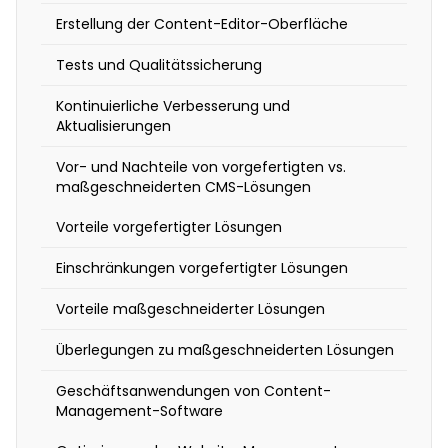
n
Erstellung der Content-Editor-Oberfläche
S
i
Tests und Qualitätssicherung
e
Kontinuierliche Verbesserung und
m
Aktualisierungen
i
Vor- und Nachteile von vorgefertigten vs.
t
maßgeschneiderten CMS-Lösungen
C
Vorteile vorgefertigter Lösungen
o
n
Einschränkungen vorgefertigter Lösungen
t
Vorteile maßgeschneiderter Lösungen
e
n
Überlegungen zu maßgeschneiderten Lösungen
t
Geschäftsanwendungen von Content-
-
Management-Software
M