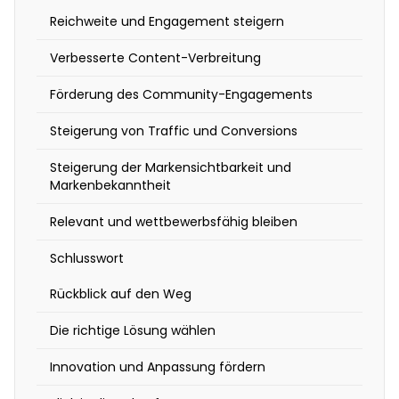
o
Reichweite und Engagement steigern
b
Verbesserte Content-Verbreitung
e
r
Förderung des Community-Engagements
n
Steigerung von Traffic und Conversions
z
u
Steigerung der Markensichtbarkeit und
Markenbekanntheit
n
e
Relevant und wettbewerbsfähig bleiben
h
Schlusswort
m
e
Rückblick auf den Weg
n
Die richtige Lösung wählen
d
Innovation und Anpassung fördern
d
i