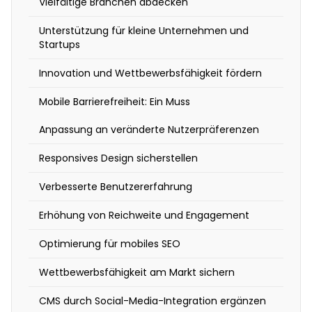
Vielfältige Branchen abdecken
r
e
Unterstützung für kleine Unternehmen und
Startups
U
Innovation und Wettbewerbsfähigkeit fördern
n
t
Mobile Barrierefreiheit: Ein Muss
e
Anpassung an veränderte Nutzerpräferenzen
r
n
Responsives Design sicherstellen
e
Verbesserte Benutzererfahrung
h
Erhöhung von Reichweite und Engagement
m
e
Optimierung für mobiles SEO
n
Wettbewerbsfähigkeit am Markt sichern
e
r
CMS durch Social-Media-Integration ergänzen