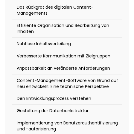
f
Das Rückgrat des digitalen Content-
ü
Managements
h
Effiziente Organisation und Bearbeitung von
r
Inhalten
u
Nahtlose Inhaltsverteilung
n
Verbesserte Kommunikation mit Zielgruppen
g
Anpassbarkeit an veränderte Anforderungen
B
Content-Management-Software von Grund auf
e
neu entwickeln: Eine technische Perspektive
g
Den Entwicklungsprozess verstehen
i
Gestaltung der Datenbankstruktur
n
n
Implementierung von Benutzerauthentifizierung
e
und -autorisierung