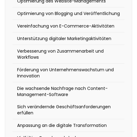
Optimierung des Website-Managements
a
n
Optimierung von Blogging und Veröffentlichung
a
Vereinfachung von E-Commerce-Aktivitäten
g
e
Unterstützung digitaler Marketingaktivitäten
m
Verbesserung von Zusammenarbeit und
e
Workflows
n
Förderung von Unternehmenswachstum und
t
Innovation
-
S
Die wachsende Nachfrage nach Content-
Management-Software
o
f
Sich verändernde Geschäftsanforderungen
erfüllen
t
w
Anpassung an die digitale Transformation
a