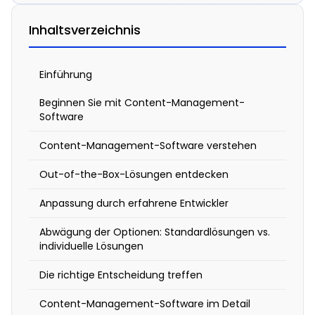
zur
Inhaltsverzeichnis
Content-
Management-
Einführung
Software
Beginnen Sie mit Content-Management-
Software
17.
Oktober
2025
Content-Management-Software verstehen
1:36
p.m.
Out-of-the-Box-Lösungen entdecken
Anpassung durch erfahrene Entwickler
Abwägung der Optionen: Standardlösungen vs.
individuelle Lösungen
E
Die richtige Entscheidung treffen
i
n
Content-Management-Software im Detail