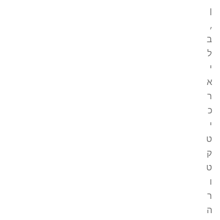
ן
,
ב
ל
י
א
ר
כ
י
ט
ק
ט
ו
ר
ה