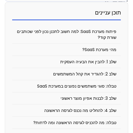
SaaS:
אילו
תוכן עניינים
שלבים
חשובים
פיתוח מערכת SaaS: למה חשוב לתכנן נכון לפני שכותבים
שורת קוד?
לפני
שמתחילים?
מהי מערכת SaaS?
שלב 1: להבין את הבעיה העסקית
מאי
25,
שלב 2: להגדיר את קהל המשתמשים
2026
טבלה: סוגי משתמשים נפוצים במערכת SaaS
10:34
pm
שלב 3: לבנות אפיון מוצר ראשוני
שלב 4: להחליט מה נכנס לגרסה הראשונה
טבלה: מה להכניס לגרסה הראשונה ומה לדחות?
פ