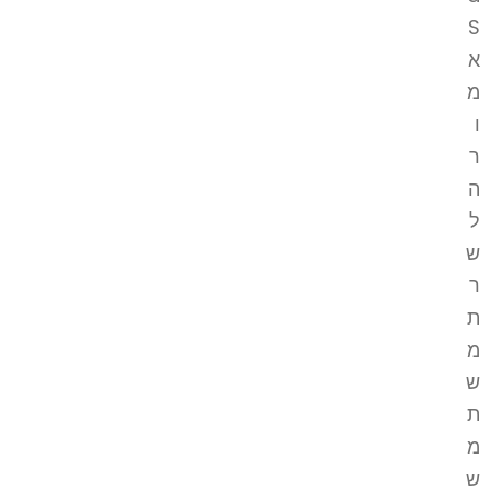
S
א
מ
ו
ר
ה
ל
ש
ר
ת
מ
ש
ת
מ
ש