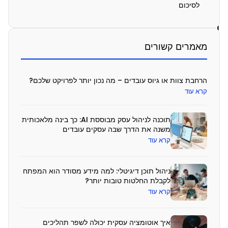
לסיכום
ו
ן
ל
מאמרים קשורים
פ
נ
הרחבת צוות או גיוס עובדים – מה נכון יותר לפרויקט שלכם?
י
קרא עוד
ש
תוכנה לניהול עסק מבוססת AI: כך בינה מלאכותית
כ
משנה את הדרך שבה עסקים עובדים
ו
קרא עוד
ת
ב
ניהול תוכן דיגיטלי: למה מידע מסודר הוא המפתח
לקבלת החלטות טובות יותר?
י
קרא עוד
ם
ש
איך אוטומציה עסקית יכולה לשפר תהליכים