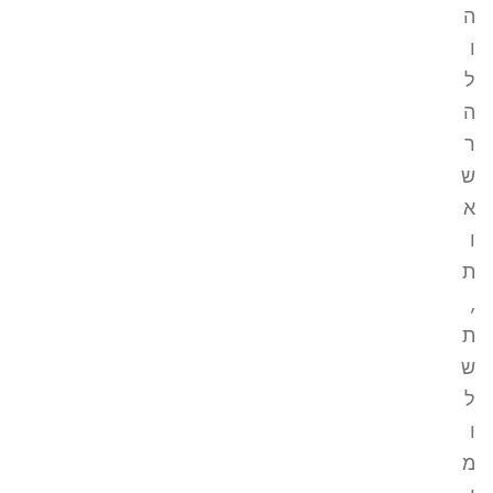
ה
ו
ל
ה
ר
ש
א
ו
ת
,
ת
ש
ל
ו
מ