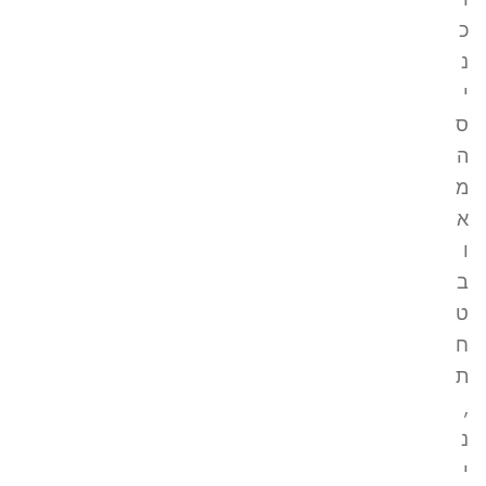
כ
נ
י
ס
ה
מ
א
ו
ב
ט
ח
ת
,
נ
י