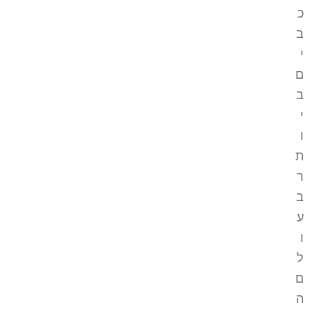
כ
ב
י
ם
ב
י
ו
ת
ר
ב
ע
ו
ל
ם
ה