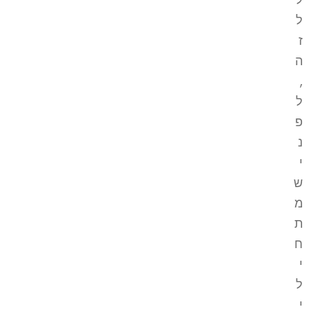
ל
ז
ה
,
ל
פ
נ
י
ש
מ
ת
ח
י
ל
י