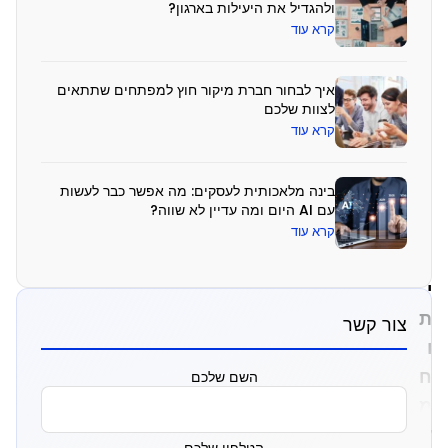
ולהגדיל את היעילות בארגון?
ו
קרא עוד
ר
ת
איך לבחור חברת מיקור חוץ למפתחים שתתאים
לצוות שלכם
ק
קרא עוד
ו
ד
בינה מלאכותית לעסקים: מה אפשר כבר לעשות
?
עם AI היום ומה עדיין לא שווה?
קרא עוד
פ
י
ת
צור קשר
ו
ח
השם שלכם
מ
ע
הטלפון שלכם