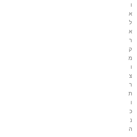
ו
א
ל
א
ר
ק
מ
ו
צ
ר
ת
ו
כ
נ
ה