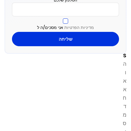
ר
כ
ת
מדיניות הפרטיות
אני מסכים/ה ל
S
a
a
S
ה
ו
א
א
ח
ד
מ
ס