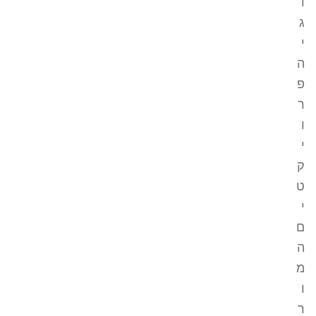
ו
ג
י
ה
פ
ר
ו
י
ק
ט
י
ם
ה
מ
ו
ר