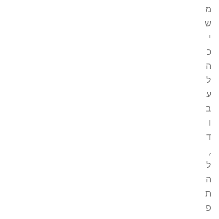
מ
ש
י
כ
ה
ל
ע
ב
ו
ד
,
ל
ה
ת
פ