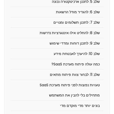
שלב 5: לתכנן ארכיטקטורה נכונה
י
ת
שלב 6: להגדיר מודל הרשאות
ו
שלב 7: לתכנן תשלומים ומנויים
ח
שלב 8: להחליט אילו אינטגרציות נדרשות
מ
שלב 9: לתכנן דוחות ומדדי שימוש
ע
ר
שלב 10: להיערך לאבטחת מידע
כ
כמה עולה פיתוח מערכת SaaS?
ת
שלב 11: לבחור צוות פיתוח מתאים
S
טעויות נפוצות לפני פיתוח מערכת SaaS
a
a
מתחילים בלי להבין את המשתמש
S
בונים יותר מדי מוקדם מדי
: