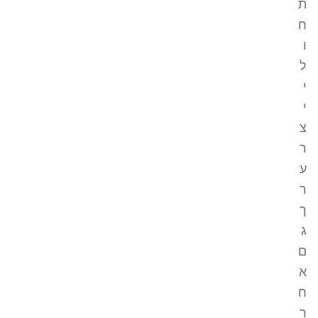
ת
ח
ו
ל
י
י
צ
ר
ע
ר
ך
ג
ם
א
ח
ר