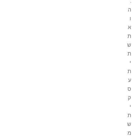
.
ה
ו
א
ת
ש
ת
י
ת
ע
ס
ק
י
ת
ש
מ