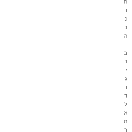
ת
ו
כ
נ
ה
.
ב
נ
י
ג
ו
ד
ל
א
ת
ר