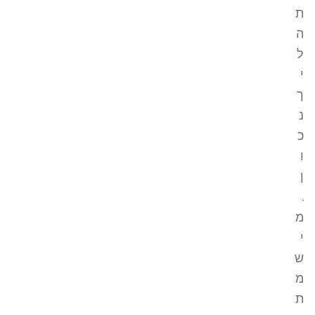
ת
ה
ל
י
ך
נ
כ
ו
ן
.
מ
י
ש
מ
ת