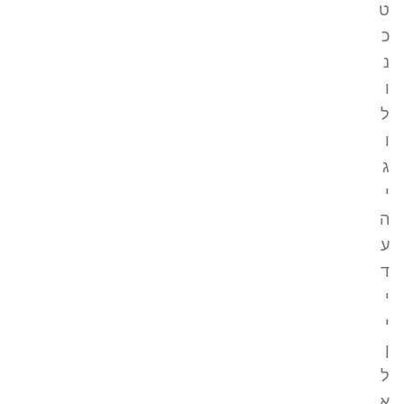
ט
כ
נ
ו
ל
ו
ג
י
ה
ע
ד
י
י
ן
ל
א