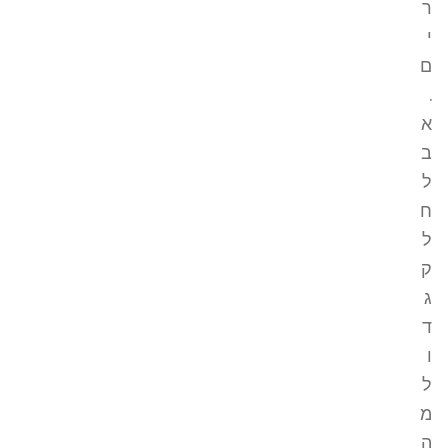
ר
י
ם
.
א
ב
ל
ח
ל
ק
ג
ד
ו
ל
מ
ה