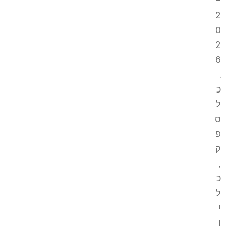
-
2
0
2
6
.
כ
ל
ס
פ
ק
,
כ
ל
י
ו