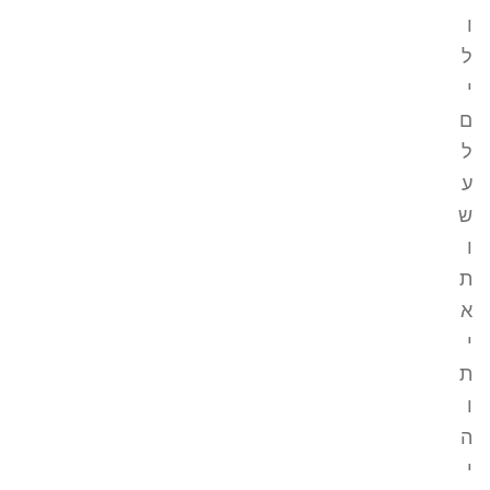
ו
ל
י
ם
ל
ע
ש
ו
ת
א
י
ת
ו
ה
י