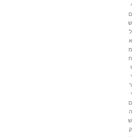
י
ם
ש
ל
א
מ
ח
ז
י
ר
י
ם
ה
ש
ק