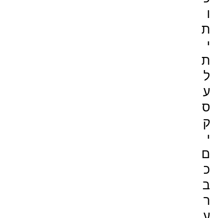
ו
ת
י
ת
ל
ע
ס
ק
י
ם
כ
ב
ר
ע