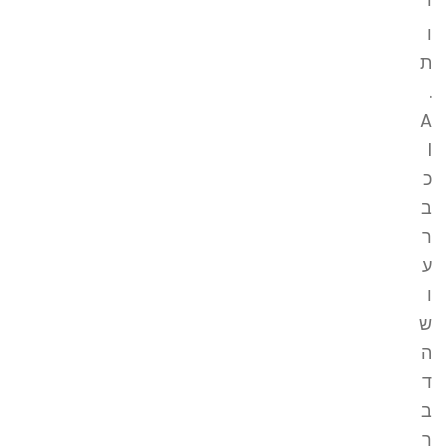
י
ו
ת
.
A
I
כ
ב
ר
ע
ו
ש
ה
ד
ב
ר