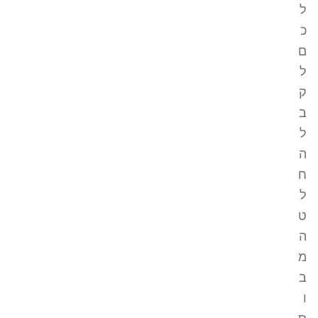
ל
כ
ם
ל
ק
ב
ל
ה
ח
ל
ט
ה
מ
ב
ו