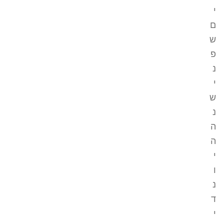
י
ם
ש
פ
נ
י
ש
נ
ה
ה
י
ו
נ
ד
י