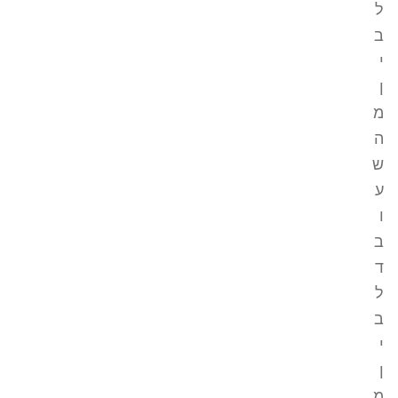
ל
ב
י
ן
מ
ה
ש
ע
ו
ב
ד
ל
ב
י
ן
מ