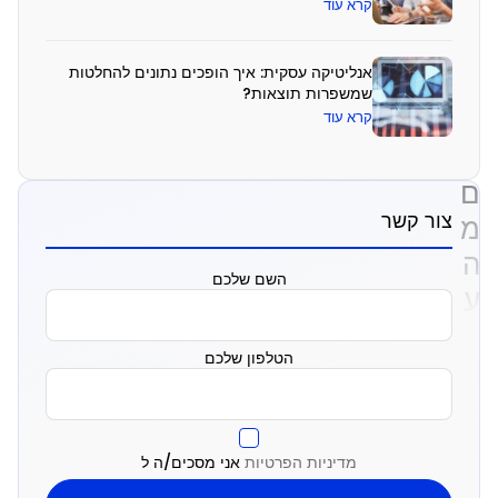
קרא עוד
י
ו
אנליטיקה עסקית: איך הופכים נתונים להחלטות
ד
שמשפרות תוצאות?
ע
קרא עוד
י
ם
צור קשר
מ
ה
השם שלכם
ע
ו
הטלפון שלכם
ש
י
ם
מדיניות הפרטיות
אני מסכים/ה ל
א