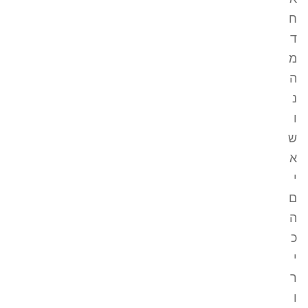
ח
ד
מ
ה
נ
ו
ש
א
י
ם
ה
כ
י
ר
ו