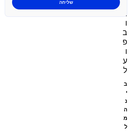
י
ת
ו
ב
פ
ו
ע
ל
ב
י
נ
ה
מ
ל