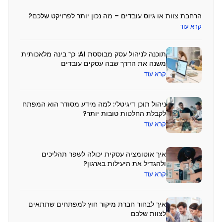
ד
הרחבת צוות או גיוס עובדים – מה נכון יותר לפרויקט שלכם?
ב
קרא עוד
ר
י
תוכנה לניהול עסק מבוססת AI: כך בינה מלאכותית
משנה את הדרך שבה עסקים עובדים
ם
קרא עוד
ע
ל
ניהול תוכן דיגיטלי: למה מידע מסודר הוא המפתח
לקבלת החלטות טובות יותר?
A
קרא עוד
I
.
איך אוטומציה עסקית יכולה לשפר תהליכים
פ
ולהגדיל את היעילות בארגון?
קרא עוד
ח
ו
איך לבחור חברת מיקור חוץ למפתחים שתתאים
ת
לצוות שלכם