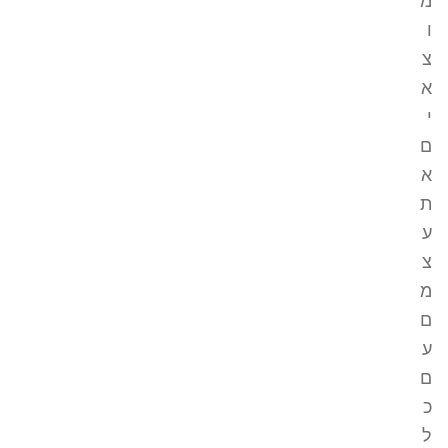
מ
ו
צ
א
י
ם
א
ת
ע
צ
מ
ם
ע
ם
כ
ל