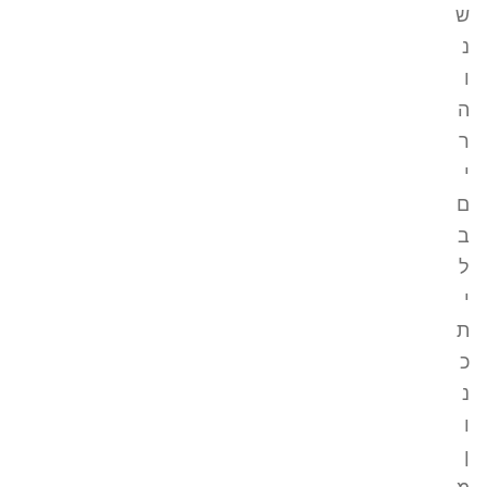
ש
נ
ו
ה
ר
י
ם
ב
ל
י
ת
כ
נ
ו
ן