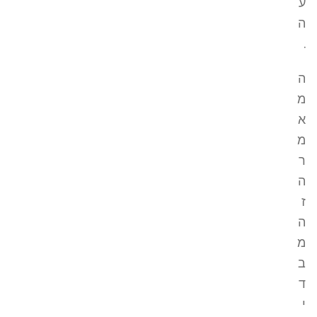
ע
ה
.
ה
מ
א
מ
ר
ה
ז
ה
מ
ב
ד
י