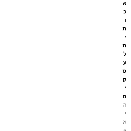
א
כ
ו
ת
י
ת
ל
ע
ס
ק
י
ם
ה
י
א
א