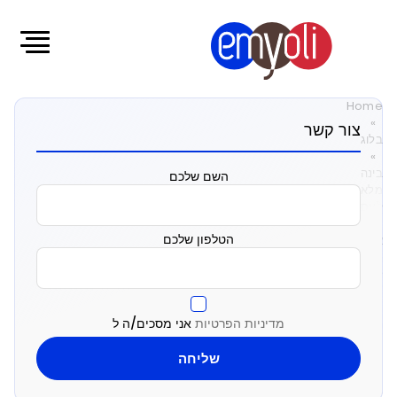
Home
»
צור קשר
בלוג
»
בינה
השם שלכם
מלאכותית
לעסקים:
מה
הטלפון שלכם
אפשר
כבר
לעשות
עם
AI
מדיניות הפרטיות
אני מסכים/ה ל
היום
ומה
עדיין
לא
שווה?