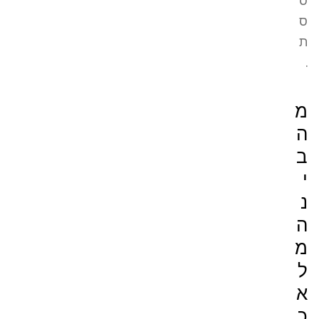
ס
ס
ת
.
מ
ה
ב
י
נ
ה
מ
ל
א
כ