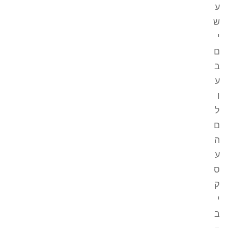
ע
ש
י
ם
ב
ע
ו
ל
ם
ה
ע
ס
ק
י
ב