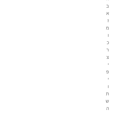
ב
א
ז
מ
ו
כ
ר
צ
י
פ
י
ו
ת
ש
ה