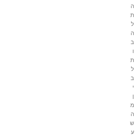
ה
ת
ל
ה
ב
ו
ת
ל
ב
י
ן
מ
ה
ש
ע