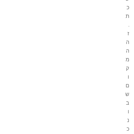
כ
ת
.
ז
ה
ה
מ
ק
ו
ם
ש
ב
ו
נ
כ