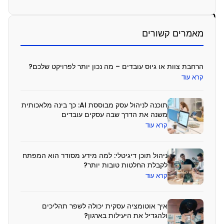
נ
ט
ג
מאמרים קשורים
ר
צ
הרחבת צוות או גיוס עובדים – מה נכון יותר לפרויקט שלכם?
י
קרא עוד
י
תוכנה לניהול עסק מבוססת AI: כך בינה מלאכותית
ת
משנה את הדרך שבה עסקים עובדים
נ
קרא עוד
ת
ניהול תוכן דיגיטלי: למה מידע מסודר הוא המפתח
ו
לקבלת החלטות טובות יותר?
נ
קרא עוד
י
ל
איך אוטומציה עסקית יכולה לשפר תהליכים
ולהגדיל את היעילות בארגון?