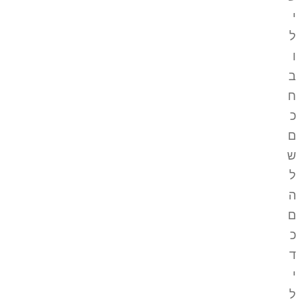
י
ל
ו
ב
ח
כ
ם
ש
ל
ה
ם
כ
ד
י
ל