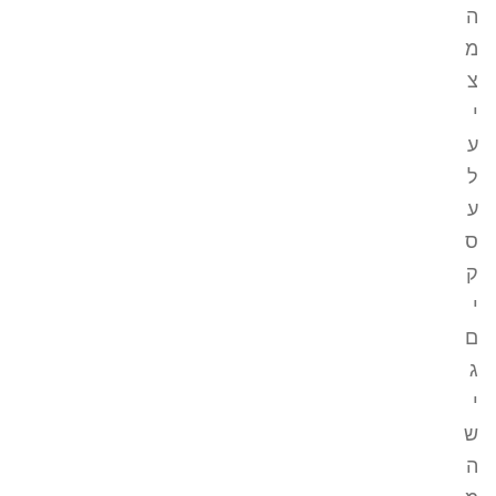
ה
מ
צ
י
ע
ל
ע
ס
ק
י
ם
ג
י
ש
ה