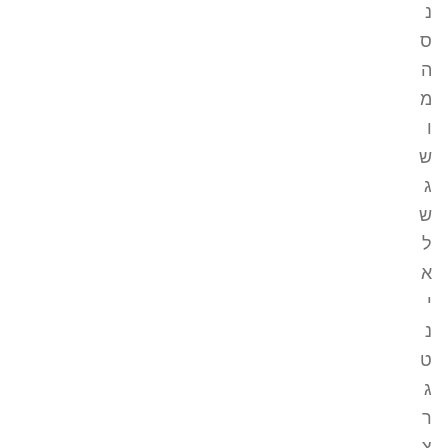
נ
ס
ה
מ
ו
ש
ג
ש
ל
א
י
נ
ט
ג
ר
צ