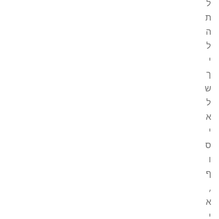
ל
ת
ה
ל
י
ך
ש
ל
א
י
ס
ו
ף
,
א
י