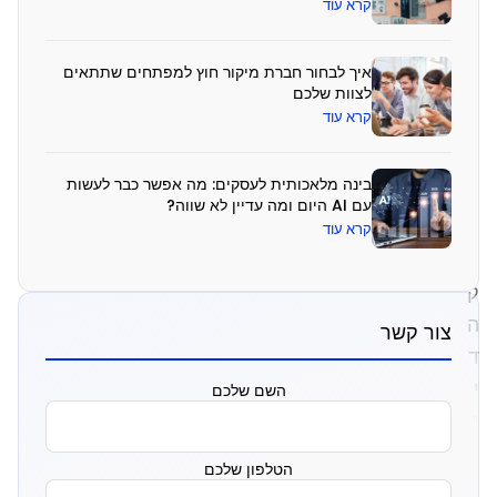
ק
קרא עוד
ו
ח
איך לבחור חברת מיקור חוץ למפתחים שתתאים
לצוות שלכם
ו
קרא עוד
ת
בינה מלאכותית לעסקים: מה אפשר כבר לעשות
ב
עם AI היום ומה עדיין לא שווה?
ש
קרא עוד
ו
ק
ה
צור קשר
ד
י
השם שלכם
נ
מ
הטלפון שלכם
י