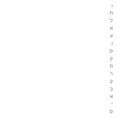
ו
ת
ל
א
ע
ו
ס
ק
ת
ר
ק
ב
א
י
ס