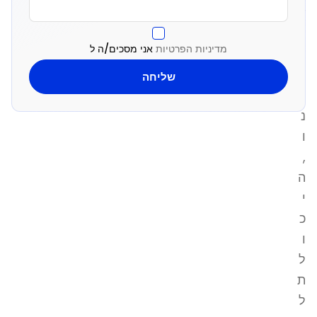
ש
ל
מדיניות הפרטיות
אני מסכים/ה ל
י
מ
י
נ
ו
,
ה
י
כ
ו
ל
ת
ל