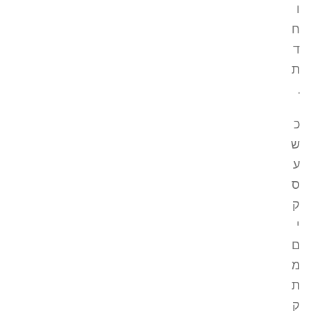
ו
ח
ד
ת
.
כ
ש
ע
ס
ק
י
ם
מ
ת
ק