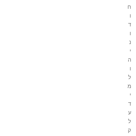
ח
ו
ד
ו
נ
י
ה
ו
ל
מ
י
ד
ע
ל
ק