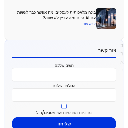
ו
ת
בינה מלאכותית לעסקים: מה אפשר כבר לעשות
עם AI היום ומה עדיין לא שווה?
י
קרא עוד
ת
כ
ב
צור קשר
ר
א
השם שלכם
י
נ
הטלפון שלכם
ו
א
ו
פ
מדיניות הפרטיות
אני מסכים/ה ל
צ