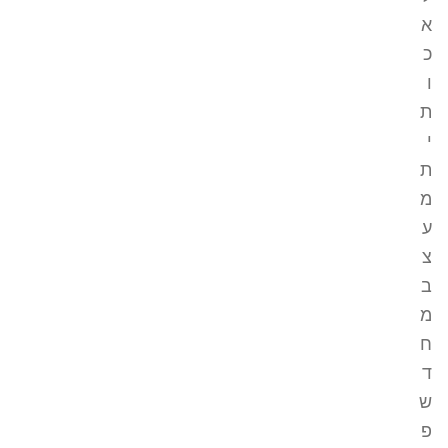
א
כ
ו
ת
י
ת
מ
ע
צ
ב
מ
ח
ד
ש
פ