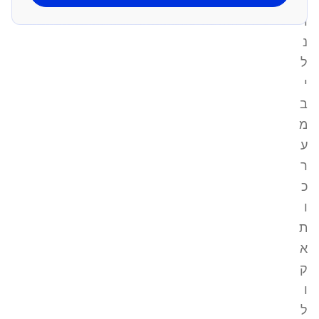
י
ו
נ
ל
י
ב
מ
ע
ר
כ
ו
ת
א
ק
ו
ל