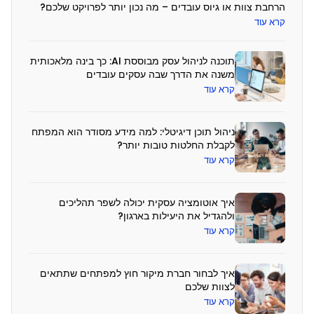
הרחבת צוות או גיוס עובדים – מה נכון יותר לפרויקט שלכם?
קרא עוד
פ
תוכנה לניהול עסק מבוססת AI: כך בינה מלאכותית
משנה את הדרך שבה עסקים עובדים
י
קרא עוד
ת
ו
ניהול תוכן דיגיטלי: למה מידע מסודר הוא המפתח
ח
לקבלת החלטות טובות יותר?
ב
קרא עוד
י
נ
איך אוטומציה עסקית יכולה לשפר תהליכים
ולהגדיל את היעילות בארגון?
ה
קרא עוד
מ
ל
איך לבחור חברת מיקור חוץ למפתחים שתתאים
א
לצוות שלכם
כ
קרא עוד