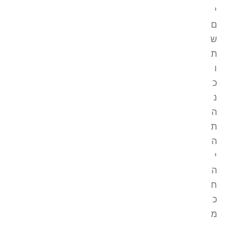
י
ם
ש
ת
ו
כ
נ
ה
ת
ה
י
ה
ח
כ
מ