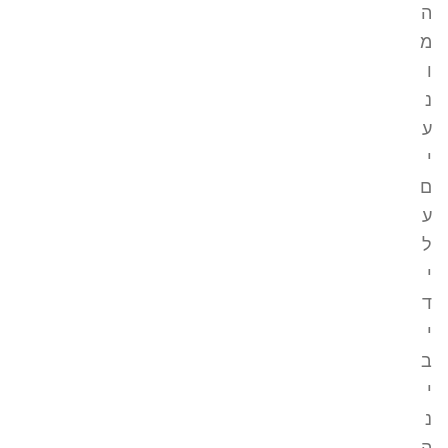
ה
מ
ו
נ
ע
י
ם
ע
ל
י
ד
י
ב
י
נ
ה