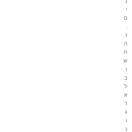
נ
י
ם
.
ז
ה
ח
ש
ו
ב
ל
א
ר
ג
ו
נ