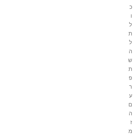
כ
ו
ל
ת
ל
ה
ש
ת
פ
ר
ע
ם
ה
ז
מ