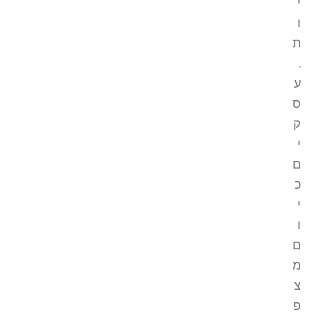
י
ו
ת
.
ע
ס
ק
י
ם
כ
י
ו
ם
מ
צ
פ