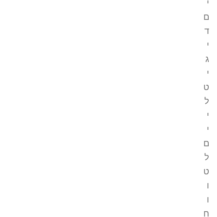
י
ם
ד
י
ג
י
ט
ל
י
י
ם
ל
ט
ו
ו
ח