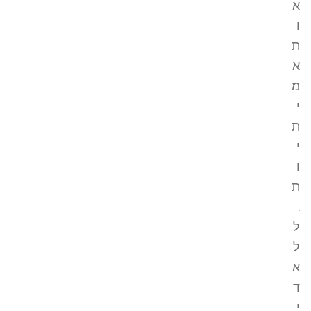
א
ו
ת
א
מ
י
ת
י
ו
ת
.
ל
ל
א
ד
י