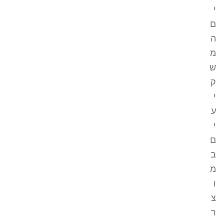
י
ם
ה
מ
ש
ק
י
ע
י
ם
ב
מ
ו
צ
ר