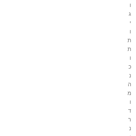
ו
ג
י
ו
ת
ת
ו
כ
נ
ה
מ
ו
ד
ר
נ