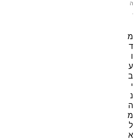
ה
.
מ
ד
ו
ע
ב
י
נ
ה
מ
ל
א