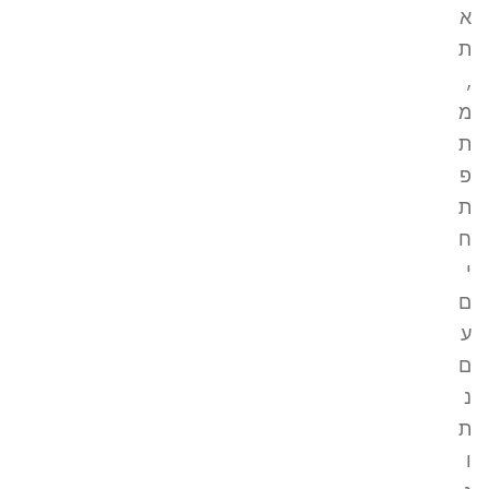
א
ת
,
מ
ת
פ
ת
ח
י
ם
ע
ם
נ
ת
ו