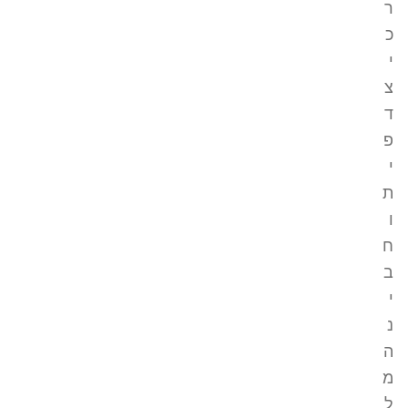
ר
כ
י
צ
ד
פ
י
ת
ו
ח
ב
י
נ
ה
מ
ל